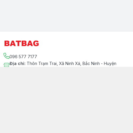
096 577 7177
Địa chỉ
:
Thôn Trạm Trai, Xã Ninh Xá, Bắc Ninh - Huyện
Thuận Thành
Kết nối
https://www.facebook.com/Batbag.net
096 577 7177
Hiepnv10@gmail.com
Giới thiệu
© 2026
BATBAG.NET