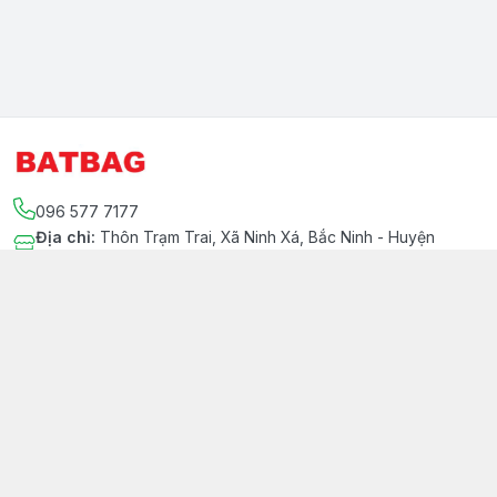
096 577 7177
Địa chỉ
:
Thôn Trạm Trai, Xã Ninh Xá, Bắc Ninh - Huyện
Thuận Thành
Kết nối
https://www.facebook.com/Batbag.net
096 577 7177
Hiepnv10@gmail.com
Giới thiệu
© 2026
BATBAG.NET