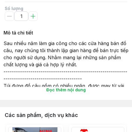
Số lượng
Mô tả chi tiết
Sau nhiều năm làm gia công cho các cửa hàng bán đồ
câu, nay chúng tôi thành lập gian hàng để bán trực tiếp
cho người sử dụng. Nhằm mang lại những sản phẩm
chất lượng và giá cả hợp lý nhất.
------------------------------------------------------------
--------------------------------------
Túi đựng đồ câu gồm có nhiều ngăn, được may từ vải
Đọc thêm nội dung
bố phủ PVC rất dày, chắc chắn và mang lại độ bền
cao.
Túi có chiều dài từ 0.9m đến 1.6m và có loại 2 ngăn, 3
ngăn, 4 ngăn thoải mái đựng cần và phụ kiện.
Các sản phẩm, dịch vụ khác
------------------------------------------------------------
-------------------------------------