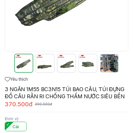
Yêu thích
3 NGĂN 1M55 BC3N15 TÚI BAO CÂU, TÚI ĐỰNG
ĐỒ CÂU RẰN RI CHỐNG THẤM NƯỚC SIÊU BỀN
370.500đ
390.000đ
Đơn vị
:
Cái