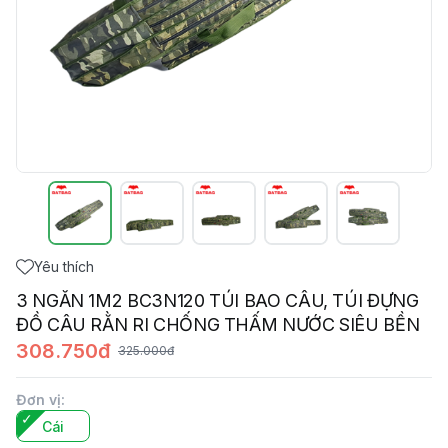
Yêu thích
3 NGĂN 1M2 BC3N120 TÚI BAO CÂU, TÚI ĐỰNG
ĐỒ CÂU RẰN RI CHỐNG THẤM NƯỚC SIÊU BỀN
308.750đ
325.000đ
Đơn vị
:
Cái