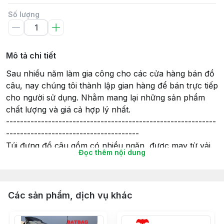
Số lượng
Mô tả chi tiết
Sau nhiều năm làm gia công cho các cửa hàng bán đồ
câu, nay chúng tôi thành lập gian hàng để bán trực tiếp
cho người sử dụng. Nhằm mang lại những sản phẩm
chất lượng và giá cả hợp lý nhất.
------------------------------------------------------------
--------------------------------------
Túi đựng đồ câu gồm có nhiều ngăn, được may từ vải
Đọc thêm nội dung
bố phủ PVC rất dày, chắc chắn và mang lại độ bền
cao.
Túi có chiều dài từ 0.9m đến 1.6m và có loại 2 ngăn, 3
ngăn, 4 ngăn thoải mái đựng cần và phụ kiện.
Các sản phẩm, dịch vụ khác
------------------------------------------------------------
-------------------------------------