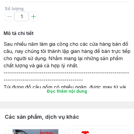
Số lượng
Mô tả chi tiết
Sau nhiều năm làm gia công cho các cửa hàng bán đồ
câu, nay chúng tôi thành lập gian hàng để bán trực tiếp
cho người sử dụng. Nhằm mang lại những sản phẩm
chất lượng và giá cả hợp lý nhất.
------------------------------------------------------------
--------------------------------------
Túi đựng đồ câu gồm có nhiều ngăn, được may từ vải
Đọc thêm nội dung
bố phủ PVC rất dày, chắc chắn và mang lại độ bền
cao.
Túi có chiều dài từ 0.9m đến 1.6m và có loại 2 ngăn, 3
ngăn, 4 ngăn thoải mái đựng cần và phụ kiện.
Các sản phẩm, dịch vụ khác
------------------------------------------------------------
-------------------------------------