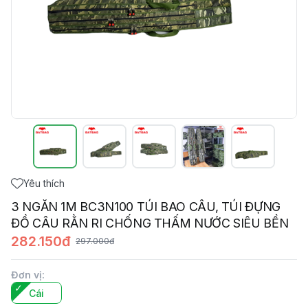
Yêu thích
3 NGĂN 1M BC3N100 TÚI BAO CÂU, TÚI ĐỰNG
ĐỒ CÂU RẰN RI CHỐNG THẤM NƯỚC SIÊU BỀN
282.150đ
297.000đ
Đơn vị
:
Cái