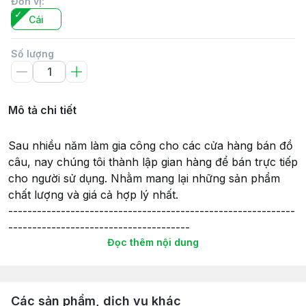
Đơn vị
:
Cái
Số lượng
Mô tả chi tiết
Sau nhiều năm làm gia công cho các cửa hàng bán đồ
câu, nay chúng tôi thành lập gian hàng để bán trực tiếp
cho người sử dụng. Nhằm mang lại những sản phẩm
chất lượng và giá cả hợp lý nhất.
------------------------------------------------------------
--------------------------------------
Đọc thêm nội dung
Túi đựng đồ câu gồm có nhiều ngăn, được may từ vải
bố phủ PVC rất dày, chắc chắn và mang lại độ bền
cao.
Túi có chiều dài từ 1m đến 1.7m và có loại 2 ngăn, 3
Các sản phẩm, dịch vụ khác