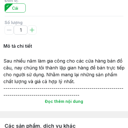
Đơn vị
:
Cái
Số lượng
Mô tả chi tiết
Sau nhiều năm làm gia công cho các cửa hàng bán đồ
câu, nay chúng tôi thành lập gian hàng để bán trực tiếp
cho người sử dụng. Nhằm mang lại những sản phẩm
chất lượng và giá cả hợp lý nhất.
------------------------------------------------------------
--------------------------------------
Đọc thêm nội dung
Túi đựng đồ câu gồm có nhiều ngăn, được may từ vải
bố phủ PVC rất dày, chắc chắn và mang lại độ bền
cao.
Túi có chiều dài từ 1m đến 1.7m và có loại 2 ngăn, 3
Các sản phẩm, dịch vụ khác