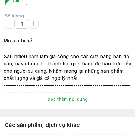
Cái
Số lượng
Mô tả chi tiết
Sau nhiều năm làm gia công cho các cửa hàng bán đồ
câu, nay chúng tôi thành lập gian hàng để bán trực tiếp
cho người sử dụng. Nhằm mang lại những sản phẩm
chất lượng và giá cả hợp lý nhất.
------------------------------------------------------------
--------------------------------------
Đọc thêm nội dung
Túi đựng đồ câu gồm có nhiều ngăn, được may từ vải
bố phủ PVC rất dày, chắc chắn và mang lại độ bền
cao.
Túi có chiều dài từ 0.9m đến 1.6m và có loại 2 ngăn, 3
Các sản phẩm, dịch vụ khác
ngăn, 4 ngăn thoải mái đựng cần và phụ kiện.