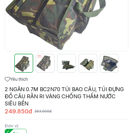
Yêu thích
2 NGĂN 0.7M BC2N70 TÚI BAO CÂU, TÚI ĐỰNG
ĐỒ CÂU RẰN RI VÀNG CHỐNG THẤM NƯỚC
SIÊU BỀN
249.850đ
263.000đ
Đơn vị
: