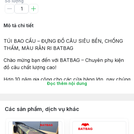
Số lượng
Mô tả chi tiết
TÚI BAO CẦU – ĐỰNG ĐỒ CÂU SIÊU BỀN, CHỐNG
THẤM, MÀU RẰN RI BATBAG
Chào mừng bạn đến với BATBAG – Chuyên phụ kiện
đồ câu chất lượng cao!
Hơn 10 năm gia công cho các cửa hàng lớn, nay chúng
Đọc thêm nội dung
tôi bán trực tiếp đến tay người tiêu dùng – giá tốt – chất
lượng chuẩn!
Các sản phẩm, dịch vụ khác
THÔNG TIN SẢN PHẨM
Loại túi: Túi đựng cần câu 1 ngăn