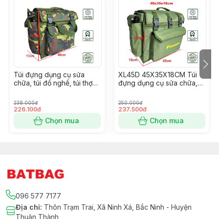
Túi có 6 ngăn gồm: 1 ngăn chính, 3 ngăn phụ, 2 ngăn
bên hông để những đồ khác nhau.
------------------------------------------------------------
---------------------------
Mã sản phẩm/ product code: XL40
Túi đựng dụng cụ sửa
XL45D 45X35X18CM Túi
chữa, túi đồ nghề, túi thợ
đựng dụng cụ sửa chữa,
Chất liệu/ material :Vải bố phủ PVC chống thấm nước
điện RRV40 40X35X17cm
đồ nghề, thợ điện, thợ điều
mầu rằn ri có chân đế
hòa DAIKIN mầu xanh lính
238.000đ
250.000đ
Trọng lượng / weight :1.2 kg
226.100đ
237.500đ
Chọn mua
Chọn mua
Trọng tải / tonnage :20 kg
Thể tích / volume :0.02 m3
Chiều dài / length :40 cm
Chiều rộng / breadth :17 cm
096 577 7177
Chiều cao / height :35 cm
Địa chỉ
:
Thôn Trạm Trai, Xã Ninh Xá, Bắc Ninh - Huyện
Thuận Thành