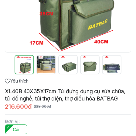
Yêu thích
XL40B 40X35X17cm Túi đựng dụng cụ sửa chữa,
túi đồ nghề, túi thợ điện, thợ điều hòa BATBAG
216.600đ
228.000đ
Đơn vị
:
Cái