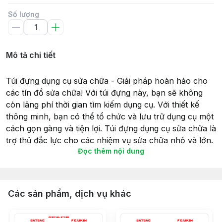
Số lượng
Mô tả chi tiết
Túi đựng dụng cụ sửa chữa - Giải pháp hoàn hảo cho
các tín đồ sửa chữa! Với túi đựng này, bạn sẽ không
còn lãng phí thời gian tìm kiếm dụng cụ. Với thiết kế
thông minh, bạn có thể tổ chức và lưu trữ dụng cụ một
cách gọn gàng và tiện lợi. Túi đựng dụng cụ sửa chữa là
trợ thủ đắc lực cho các nhiệm vụ sửa chữa nhỏ và lớn.
Đọc thêm nội dung
Đặt hàng ngay hôm nay để trải nghiệm sự tiện lợi của
nó!
Túi đựng dụng cụ sửa chữa được may từ vải bố phủ
Các sản phẩm, dịch vụ khác
PVC chống thấm nước, chống bị đâm thủng, tạo được
độ dai, bền khi mang dụng cụ.