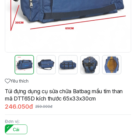
Yêu thích
Túi đựng dụng cụ sửa chữa Batbag mầu tím than
mã DTT65D kích thước 65x33x30cm
246.050đ
259.000đ
Đơn vị
:
Cái