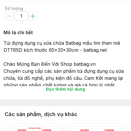
Số lượng
Mô tả chi tiết
Túi đựng dụng cụ sửa chữa Batbag mầu tím than mã
DTT65D kích thước 65x33x30cm - batbag.net
Chào Mừng Bạn Đến Với Shop batbag.vn
Chuyên cung cấp các sản phẩm túi đựng dụng cụ sửa
chữa, túi đồ nghề, phụ kiện đồ câu. Cam Kết mang lại
những sản phẩm chất lượng và giá cả hợp lý nhất.
Đọc thêm nội dung
THÔNG TIN SẢN PHẨM :
Túi đựng dụng cụ sửa chữa BATBAG được may từ vải
bố phủ PVC chống thấm nước, chống bị đâm thủng,
Các sản phẩm, dịch vụ khác
tạo được độ dai, bền khi mang dụng cụ.
Túi có 5 ngăn gồm: 1 ngăn chính, 2 ngăn phụ, 2 ngăn